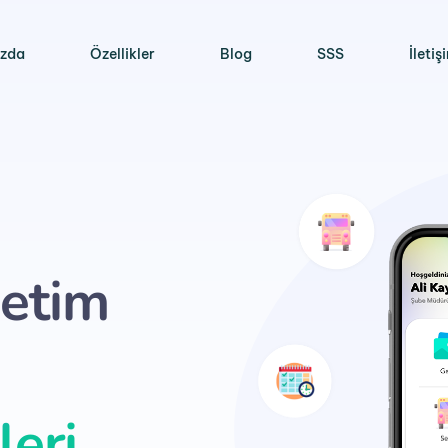
ızda
Özellikler
Blog
SSS
İletiş
etim
leri