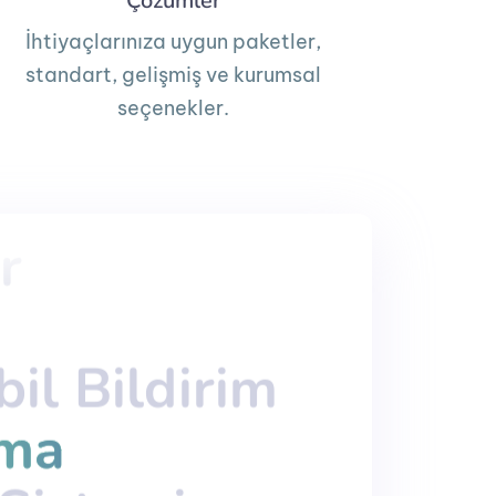
Çözümler
İhtiyaçlarınıza uygun paketler,
standart, gelişmiş ve kurumsal
seçenekler.
r
r
il Bildirim
il Bildirim
şma
şma