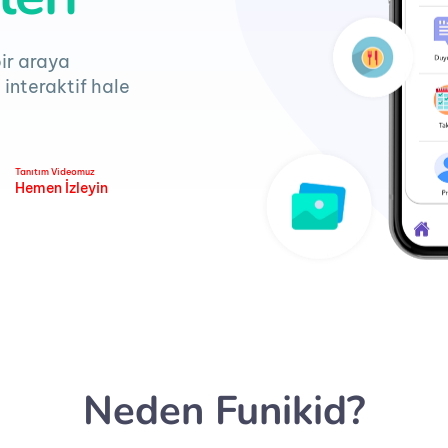
bir araya
 interaktif hale
Tanıtım Videomuz
Hemen İzleyin
Neden Funikid?