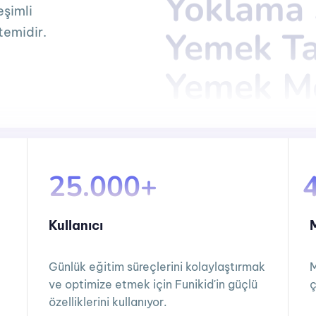
Yoklama 
Yoklama 
eşimli
Yemek Ta
Yemek Ta
temidir.
Yemek M
Yemek M
Takvim
Takvim
Fotoğraf
Fotoğraf
25.000+
Galeri
Galeri
Kullanıcı
Etkinlik 
Etkinlik 
Günlük eğitim süreçlerini kolaylaştırmak
M
ve optimize etmek için Funikid'in güçlü
ç
özelliklerini kullanıyor.