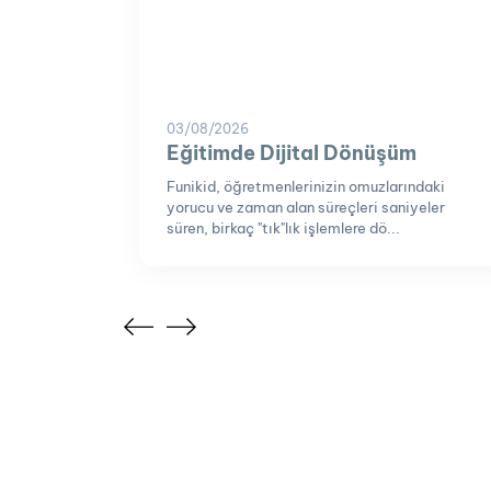
03/08/2026
al
Eğitimde Dijital Dönüşüm
Funikid, öğretmenlerinizin omuzlarındaki
yorucu ve zaman alan süreçleri saniyeler
de dijital
süren, birkaç "tık"lık işlemlere dö...
tıyor.