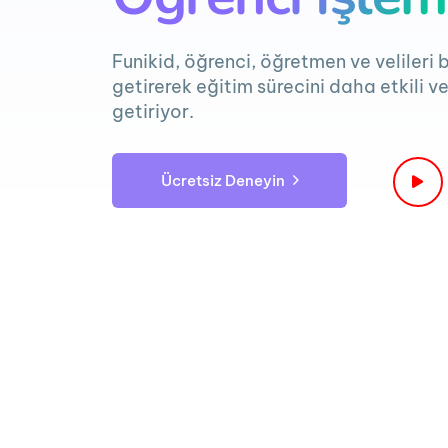
Funikid, öğrenci, öğretmen ve velileri 
getirerek eğitim sürecini daha etkili ve
getiriyor.
Ü
c
r
e
t
s
i
z
D
e
n
e
y
i
n