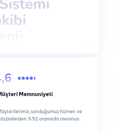
Sistemi
Sistemi
kibi
kibi
enü
enü
 Paylaşımı
 Paylaşımı
4,6
Yönetimi
Yönetimi
Müşteri Memnuniyeti
üşterilerimiz,sunduğumuz hizmet ve
özümlerden %92 oranında memnun.