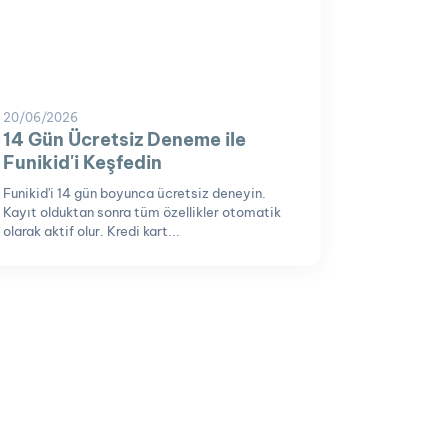
20/06/2026
12/02/202
14 Gün Ücretsiz Deneme ile
Bir Ana
Funikid'i Keşfedin
Progra
Gereken
Funikid'i 14 gün boyunca ücretsiz deneyin.
Kayıt olduktan sonra tüm özellikler otomatik
Bir anaokul
olarak aktif olur. Kredi kart...
bakıldığın
neşeli bir 