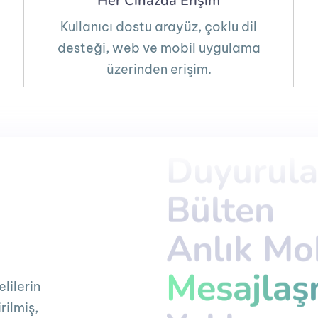
Her Cihazda Erişim
Kullanıcı dostu arayüz, çoklu dil
desteği, web ve mobil uygulama
üzerinden erişim.
Duyurula
Duyurula
Bülten
Bülten
Anlık Mob
Anlık Mob
Mesajla
Mesajla
lilerin
rilmiş,