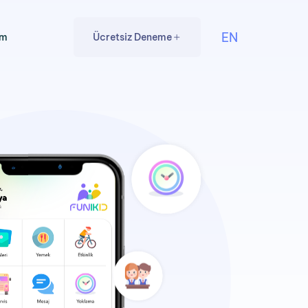
EN
im
Ü
c
r
e
t
s
i
z
D
e
n
e
m
e